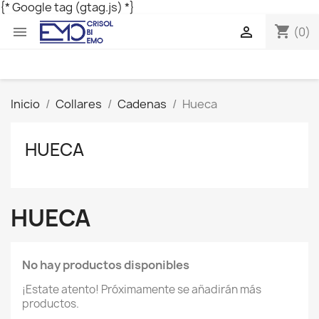
{* Google tag (gtag.js) *}
shopping_cart


(0)
Inicio
Collares
Cadenas
Hueca
HUECA
HUECA
No hay productos disponibles
¡Estate atento! Próximamente se añadirán más
productos.