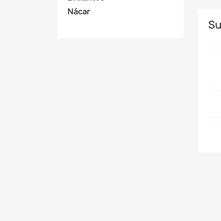
Nácar
Su